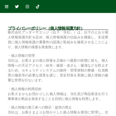
プライバシーポリシー（個人情報保護方針）
株式会社アンダーザエッジ（以下「当社」）は、以下のとおり個
人情報保護方針を定め、個人情報保護の仕組みを構築し、全従業
員に個人情報保護の重要性の認識と取組みを徹底させることによ
り、個人情報の保護を推進致します。
・個人情報の管理
当社は、お客さまの個人情報を正確かつ最新の状態に保ち、個人
情報への不正アクセス・紛失・破損・改ざん・漏洩などを防止す
るため、セキュリティシステムの維持・管理体制の整備・社員教
育の徹底等の必要な措置を講じ、安全対策を実施し個人情報の厳
重な管理を行ないます。
・個人情報の利用目的
お客さまからお預かりした個人情報は、当社及び商品発送を行う
事業者が商品を発送することを目的に個人情報を利用します。
・個人情報の第三者への開示・提供の禁止
当社は、お客さまよりお預かりした個人情報を適切に管理し、次