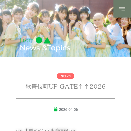
News &Topics
歌舞伎町UP GATE↑↑2026
2026-04-06
○▲ 大型イベント出演情報 ○▲