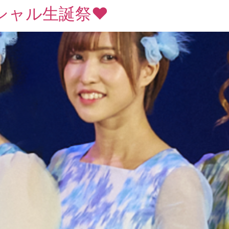
ャル生誕祭❤︎