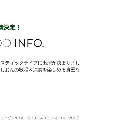
演決定！
DO
INFO.
ースティックライブに出演が決まりまし
でしおんの歌唱＆演奏を楽しめる貴重な
com/event-details/acoustribe-vol-2