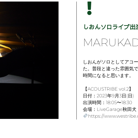
しおんソロライブ出
MARUKA
しおんがソロとしてアコ
た。普段と違った雰囲気
時間になると思います。
【ACOUSTRIBE vol.2】
日付：2023年9月3日(日)
出演時間：18:05〜18:30
会場：LiveGarage秋田犬
https://www.westribe.