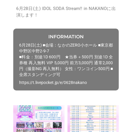
6月28日(土) IDOL SODA Stream!! in NAKANOに出
演します！
INFORMATION
6月28日(土) ■会場：なかのZERO小ホール ■東京都
中野区中野2-9-7
■料金：別途1D 600円 ★当券＋500円 別途1D 全
券種 再入無料 VIP 5,000円 前方3,000円 通常2,000
円（撮影NG 再入無料） 女性：ワンコイン500円 ■
全席スタンディング可
https://t.livepocket.jp/e/0628nakano