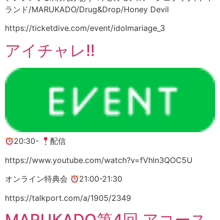
ランド/MARUKADO/Drug&Drop/Honey Devil
https://ticketdive.com/event/idolmariage_3
アイチャレ!!
20:30-
配信
https://www.youtube.com/watch?v=fVhln3QOC5U
オンライン特典会
21:00-21:30
https://talkport.com/a/1905/2349
MARUKADO第4回 アコース